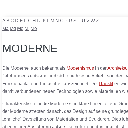
A
B
C
D
E
F
G
H
I
J
K
L
M
N
O
P
R
S
T
U
V
W
Z
Ma
Md
Me
Mi
Mo
MODERNE
Die Moderne, auch bekannt als
Modernismus
in der
Architektu
Jahrhunderts entstand und sich durch seine Abkehr von den t
Funktionalität und Einfachheit auszeichnet. Der
Baustil
entwick
damit verbundenen neuen Technologien sowie Materialien w
Charakteristisch für die Moderne sind klare Linien, offene Gr
der Moderne strebten danach, das Design auf seine grundleg
„ehrliche“ Darstellung von Materialien und Strukturen. Dies führ
aber in ihrer Ausführung äußerst komplex und durchdacht ist.