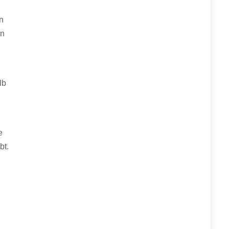
n
an
lb
e
bt.